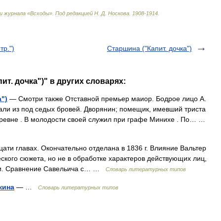
и
журнала
«
Всходы
»
.
Под
редакцией
Н
.
Д
.
Носкова
.
1908
-
1914
.
тр.")
Старшина ("Капит. дочка")
ит. дочка")" в других словарях:
")
— Смотри также Отставной премьер маиор. Бодрое лицо А.
али из под седых бровей. Дворянин; помещик, имевший триста
еревне . В молодости своей служил при графе Минихе . По… …
ати главах. Окончательно отделана в 1836 г. Влияние Вальтер
ского сюжета, но не в обработке характеров действующих лиц,
ими. Сравнение Савельича с… …
Словарь литературных типов
кина
— …
Словарь литературных типов