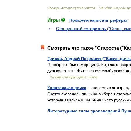
Словарь
литературных
типов
. -
Пг
.
:
Издание
редакци
Игры ⚽
Поможем написать реферат
Станционный смотритель ("Станц. смо
Смотреть что такое "Староста ("Кап
Гринев, Андрей Петрович ("Капит. дочка
П. покрыто было морщинками; глаза сверк
душ крестьян . Жил в своей симбирской д
Словарь литературных типов
Капитанская дочка
— повесть в четырнадц
Скотта сказалось лишь на выборе историче
которые явились у Пушкина чисто русск
Литературные типы произведений Пуш