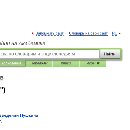
Запомнить сайт
Словарь на свой сайт
RU
едии на Академике
Найти!
Толкования
Переводы
Книги
Игры ⚽
ов
")
зведений
Пушкина
".