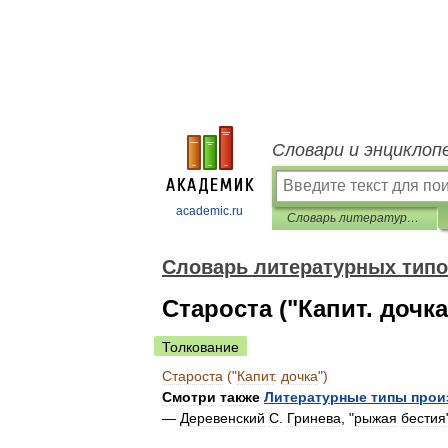
Словари и энциклоп
academic.ru
Словарь литературных типов
Словарь литературных тип
Староста ("Капит. дочка
Толкование
Староста
("
Капит
.
дочка
")
Смотри
также
Литературные
типы
прои
—
Деревенский
С
.
Гринева
, "
рыжая
бестия