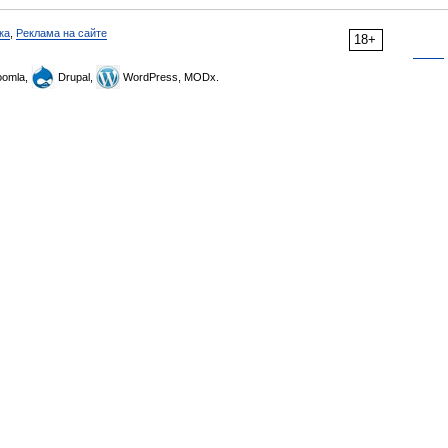
ка
,
Реклама на сайте
18+
omla,
Drupal,
WordPress, MODx.